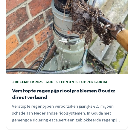
1 DECEMBER 2025 · GOOTSTEEN ONTSTOPPEN GOUDA
Verstopte regenpijp rioolproblemen Gouda:
direct verband
Verstopte regenpijpen veroorzaken jaarlijks €25 miljoen
schade aan Nederlandse rioolsystemen. In Gouda met
gemengde riolering escaleert een geblokkeerde regenpijp
binnen uren naar serieuze rioolverstopping. Herken
signalen, voorkom schade.