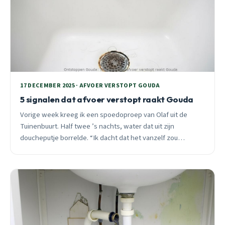
17 DECEMBER 2025 · AFVOER VERSTOPT GOUDA
5 signalen dat afvoer verstopt raakt Gouda
Vorige week kreeg ik een spoedoproep van Olaf uit de
Tuinenbuurt. Half twee ’s nachts, water dat uit zijn
doucheputje borrelde. “Ik dacht dat het vanzelf zou
weggaan,” vertelde hij. Die noodsituatie had voorkomen
kunnen worden. Leer de 5 cruciale signalen herkennen.