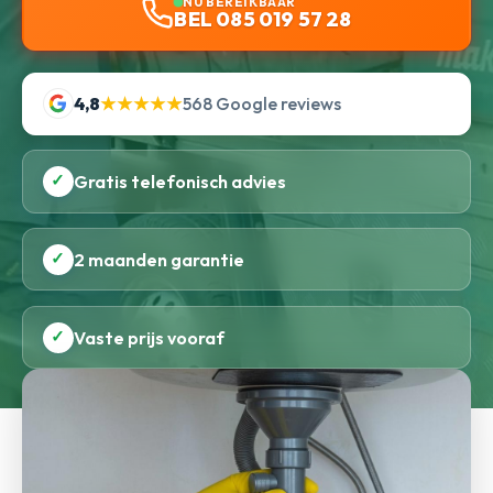
NU BEREIKBAAR
BEL 085 019 57 28
4,8
★★★★★
568 Google reviews
✓
Gratis telefonisch advies
✓
2 maanden garantie
✓
Vaste prijs vooraf