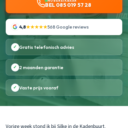
NU BEREIKBAAR
BEL 085 019 57 28
4,8
★★★★★
568 Google reviews
✓
Gratis telefonisch advies
✓
2 maanden garantie
✓
Vaste prijs vooraf
Vorige week stond ik bij Silke in de Kadenbuurt.