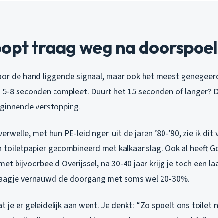
oopt traag weg na doorspoe
voor de hand liggende signaal, maar ook het meest genegee
n 5-8 seconden compleet. Duurt het 15 seconden of langer? D
ginnende verstopping.
verwelle, met hun PE-leidingen uit de jaren ’80-’90, zie ik dit
 toiletpapier gecombineerd met kalkaanslag. Ook al heeft Go
et bijvoorbeeld Overijssel, na 30-40 jaar krijg je toch een laa
 laagje vernauwd de doorgang met soms wel 20-30%.
t je er geleidelijk aan went. Je denkt: “Zo spoelt ons toilet