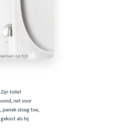
ijn toilet
avond, net voor
 paniek sloeg toe,
gekost als hij