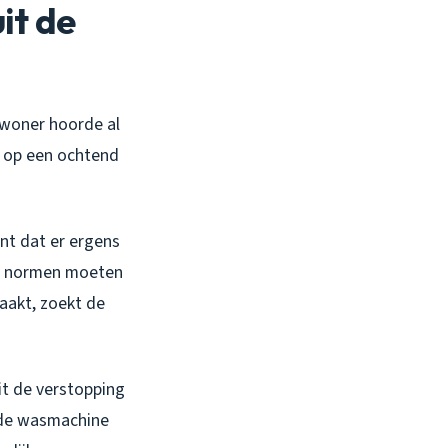
it de
ewoner hoorde al
t op een ochtend
nt dat er ergens
15 normen moeten
aakt, zoekt de
it de verstopping
r de wasmachine