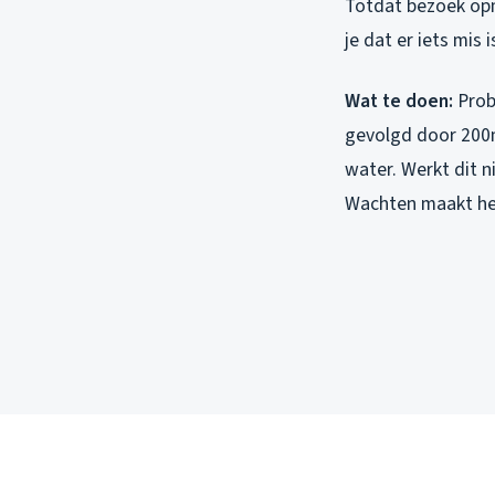
Totdat bezoek opme
je dat er iets mis i
Wat te doen:
Probe
gevolgd door 200m
water. Werkt dit n
Wachten maakt het