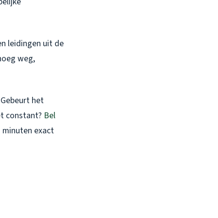
elijke
n leidingen uit de
genoeg weg,
 Gebeurt het
et constant?
Bel
0 minuten exact