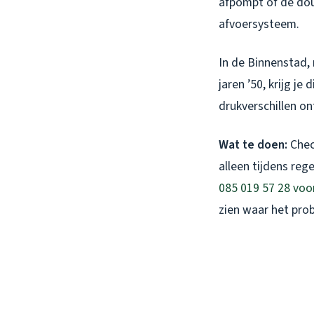
afpompt of de dou
afvoersysteem.
In de Binnenstad, 
jaren ’50, krijg je
drukverschillen on
Wat te doen:
Chec
alleen tijdens re
085 019 57 28 voo
zien waar het prob