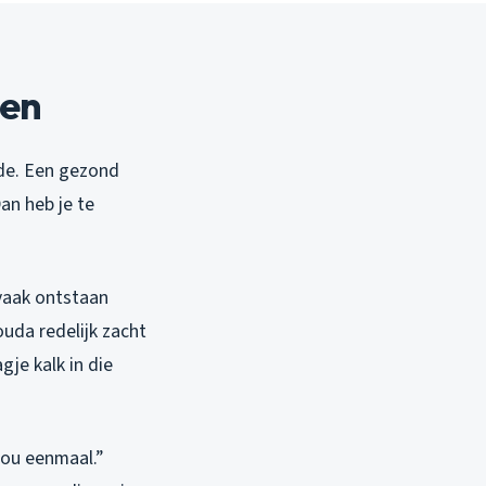
len
rde. Een gezond
an heb je te
 vaak ontstaan
uda redelijk zacht
gje kalk in die
 nou eenmaal.”