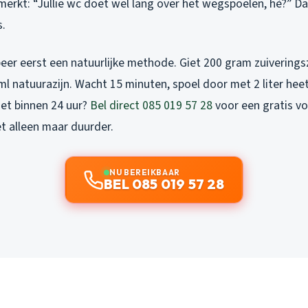
rkt: “Jullie wc doet wel lang over het wegspoelen, hè?” Dan
s.
er eerst een natuurlijke methode. Giet 200 gram zuiveringsz
l natuurazijn. Wacht 15 minuten, spoel door met 2 liter heet
iet binnen 24 uur?
Bel direct 085 019 57 28
voor een gratis v
 alleen maar duurder.
NU BEREIKBAAR
BEL 085 019 57 28