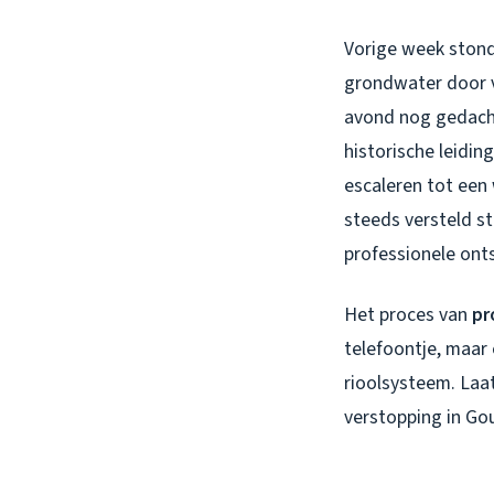
Vorige week stond
grondwater door v
avond nog gedacht
historische leidin
escaleren tot een 
steeds versteld s
professionele ont
Het proces van
pr
telefoontje, maar 
rioolsysteem. Laa
verstopping in Go