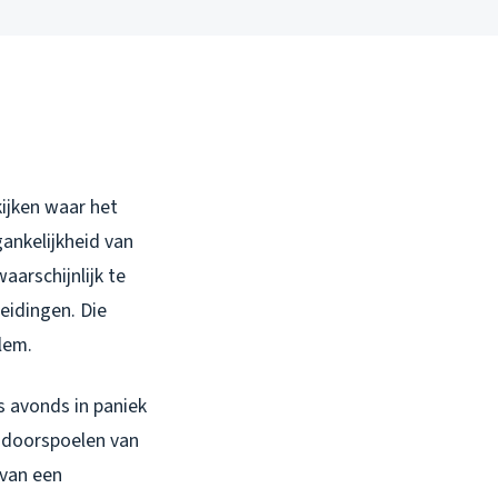
kijken waar het
gankelijkheid van
aarschijnlijk te
eidingen. Die
lem.
s avonds in paniek
j doorspoelen van
 van een