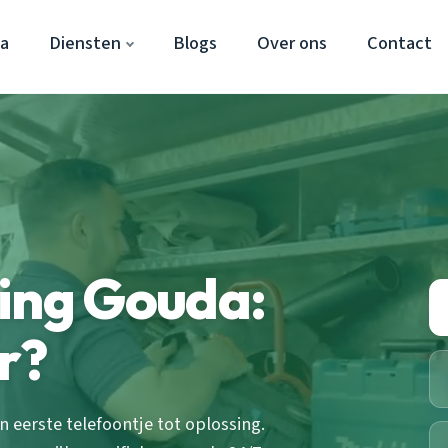
a
Diensten
Blogs
Over ons
Contact
ping Gouda:
r?
 eerste telefoontje tot oplossing.