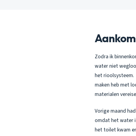
Aankoms
Zodra ik binnenkom
water niet wegloop
het rioolsysteem. 
maken heb met lod
materialen vereis
Vorige maand had i
omdat het water i
het toilet kwam e