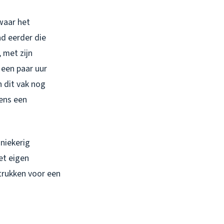
waar het
d eerder die
 met zijn
 een paar uur
n dit vak nog
dens een
niekerig
et eigen
trukken voor een